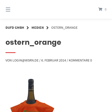
Springe
zum
0
Inhalt
DUFD GMBH
MEDIEN
OSTERN_ORANGE
ostern_orange
VON
LOGIN@WSRN.DE
/
6. FEBRUAR 2014
/
KOMMENTARE 0