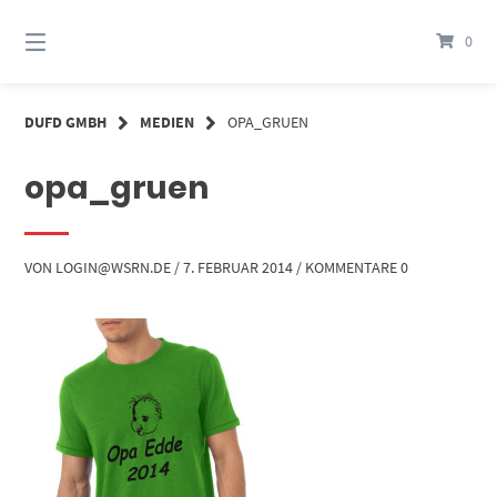
Springe
zum
0
Inhalt
DUFD GMBH
MEDIEN
OPA_GRUEN
opa_gruen
VON
LOGIN@WSRN.DE
/
7. FEBRUAR 2014
/
KOMMENTARE 0