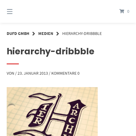
Springe
zum
0
Inhalt
DUFD GMBH
MEDIEN
HIERARCHY-DRIBBBLE
hierarchy-dribbble
VON
/
23. JANUAR 2013
/
KOMMENTARE 0