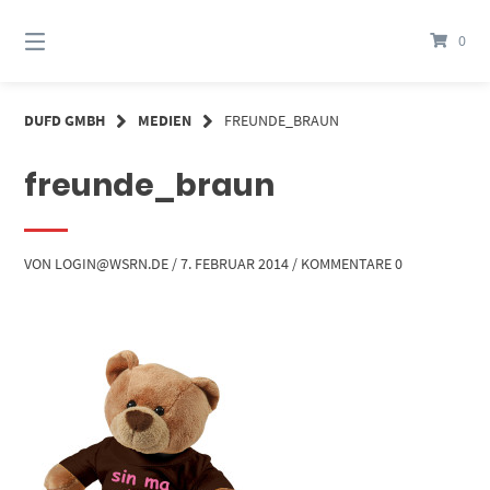
Springe
zum
0
Inhalt
DUFD GMBH
MEDIEN
FREUNDE_BRAUN
freunde_braun
VON
LOGIN@WSRN.DE
/
7. FEBRUAR 2014
/
KOMMENTARE 0