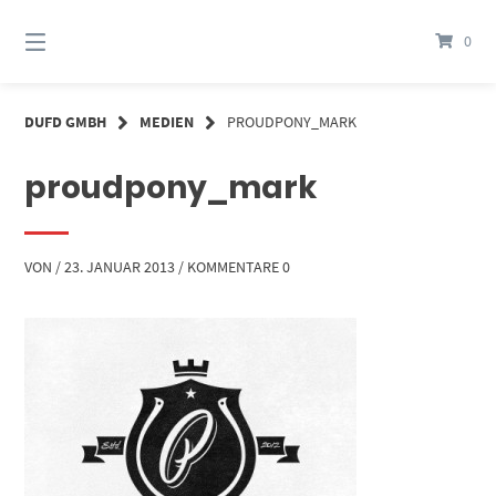
Springe
zum
0
Inhalt
DUFD GMBH
MEDIEN
PROUDPONY_MARK
proudpony_mark
VON
/
23. JANUAR 2013
/
KOMMENTARE 0