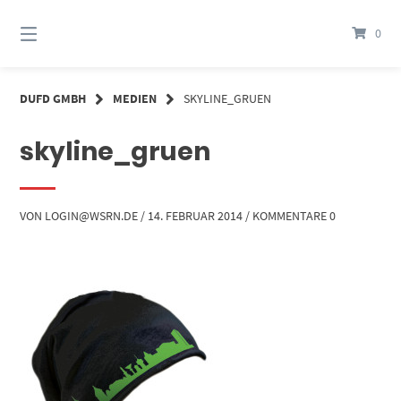
Springe
zum
0
Inhalt
DUFD GMBH
MEDIEN
SKYLINE_GRUEN
skyline_gruen
VON
LOGIN@WSRN.DE
/
14. FEBRUAR 2014
/
KOMMENTARE 0