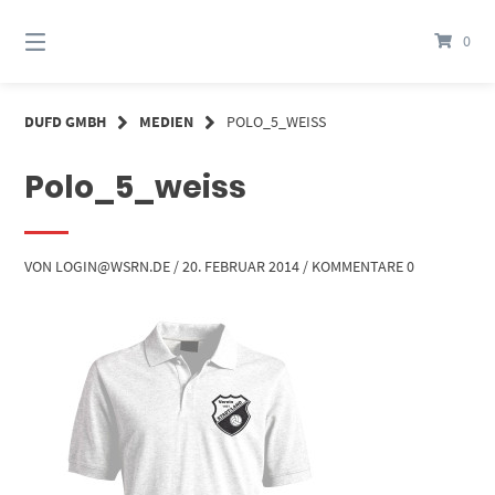
Springe
zum
0
Inhalt
DUFD GMBH
MEDIEN
POLO_5_WEISS
Polo_5_weiss
VON
LOGIN@WSRN.DE
/
20. FEBRUAR 2014
/
KOMMENTARE 0