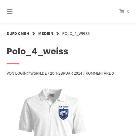
Springe
zum
0
Inhalt
DUFD GMBH
MEDIEN
POLO_4_WEISS
Polo_4_weiss
VON
LOGIN@WSRN.DE
/
20. FEBRUAR 2014
/
KOMMENTARE 0