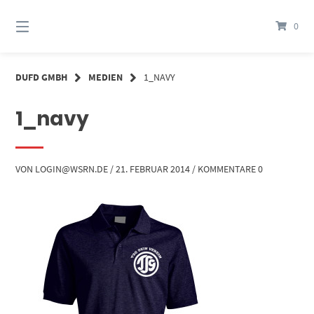
Springe
zum
0
Inhalt
DUFD GMBH
MEDIEN
1_NAVY
1_navy
VON
LOGIN@WSRN.DE
/
21. FEBRUAR 2014
/
KOMMENTARE 0