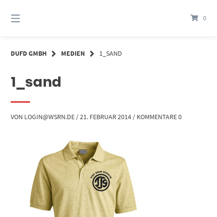
Springe
zum
0
Inhalt
DUFD GMBH
MEDIEN
1_SAND
1_sand
VON
LOGIN@WSRN.DE
/
21. FEBRUAR 2014
/
KOMMENTARE 0