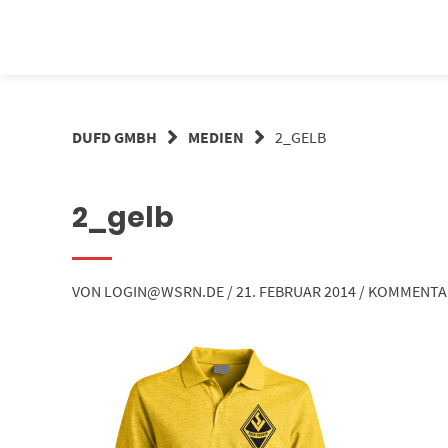
Springe
zum
Inhalt
DUFD GMBH
MEDIEN
2_GELB
2_gelb
VON
LOGIN@WSRN.DE
/
21. FEBRUAR 2014
/
KOMMENTA