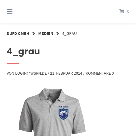
Springe
zum
0
Inhalt
DUFD GMBH
MEDIEN
4_GRAU
4_grau
VON
LOGIN@WSRN.DE
/
21. FEBRUAR 2014
/
KOMMENTARE 0