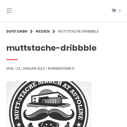
Springe
zum
0
Inhalt
DUFD GMBH
MEDIEN
MUTTSTACHE-DRIBBBLE
muttstache-dribbble
VON
/
23. JANUAR 2013
/
KOMMENTARE 0