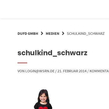
Springe
zum
Inhalt
DUFD GMBH
MEDIEN
SCHULKIND_SCHWARZ
schulkind_schwarz
VON
LOGIN@WSRN.DE
/
21. FEBRUAR 2014
/
KOMMENTA