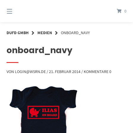
Springe
zum
0
Inhalt
DUFD GMBH
MEDIEN
ONBOARD_NAVY
onboard_navy
VON
LOGIN@WSRN.DE
/
21. FEBRUAR 2014
/
KOMMENTARE 0