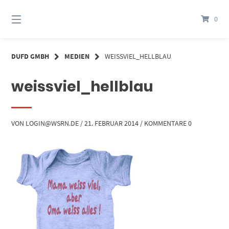
Springe
zum
0
Inhalt
DUFD GMBH
MEDIEN
WEISSVIEL_HELLBLAU
weissviel_hellblau
VON
LOGIN@WSRN.DE
/
21. FEBRUAR 2014
/
KOMMENTARE 0