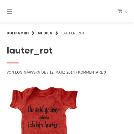
Springe
zum
0
Inhalt
DUFD GMBH
MEDIEN
LAUTER_ROT
lauter_rot
VON
LOGIN@WSRN.DE
/
12. MÄRZ 2014
/
KOMMENTARE 0