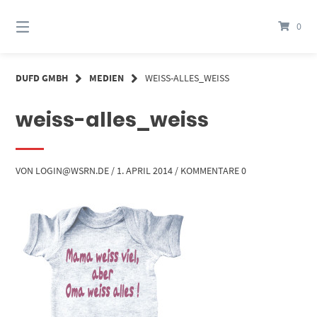
Springe
zum
0
Inhalt
DUFD GMBH
MEDIEN
WEISS-ALLES_WEISS
weiss-alles_weiss
VON
LOGIN@WSRN.DE
/
1. APRIL 2014
/
KOMMENTARE 0