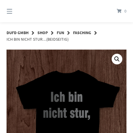
Springe
zum
0
Inhalt
DUFD GMBH
SHOP
FUN
FASCHING
ICH BIN NICHT STUR…(BEIDSEITIG)