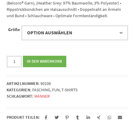
(Belcoro® Garn), (Heather Grey: 97% Baumwolle, 3% Polyester) •
Rippstrickbündchen am Halsausschnitt • Doppelnaht an Ärmeln
und Bund • Schlauchware • Optimale Formbeständigkeit.
Größe
Ich
IN DEN WARENKORB
bin
nicht
stur...
ARTIKELNUMMER:
90106
(beidseitig)
KATEGORIEN:
FASCHING
,
FUN
,
T-SHIRTS
Menge
SCHLAGWORT:
MÄNNER
PRODUKT TEILEN: