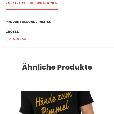
ZUSÄTZLICHE INFORMATIONEN
PRODUKT BESONDERHEITEN
GRÖSSE
L
,
M
,
S
,
XL
,
XXL
Ähnliche Produkte
Dieses Produkt weist mehrere Varianten auf. Die Optionen können auf der Produktseite gewählt werden