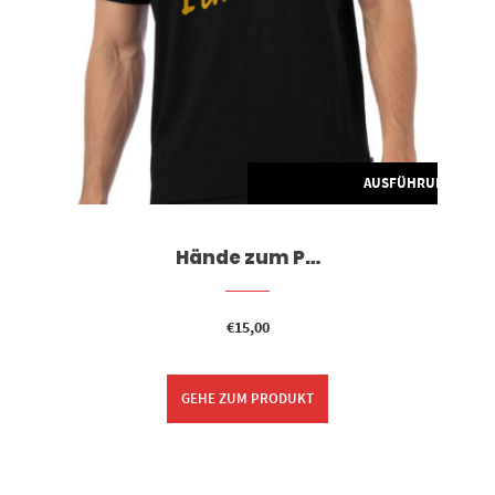
G WÄHLEN
AUSFÜHRUNG WÄH
Hände zum P…
€
15,00
GEHE ZUM PRODUKT