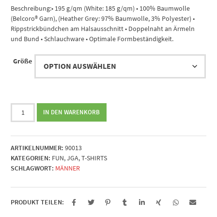
Beschreibung:• 195 g/qm (White: 185 g/qm) • 100% Baumwolle
(Belcoro® Garn), (Heather Grey: 97% Baumwolle, 3% Polyester) •
Rippstrickbündchen am Halsausschnitt • Doppelnaht an Ärmeln
und Bund • Schlauchware • Optimale Formbeständigkeit.
Größe
Hurra,
IN DEN WARENKORB
Name
heiratet!
Sch****
ARTIKELNUMMER:
90013
(beidseitig)
KATEGORIEN:
FUN
,
JGA
,
T-SHIRTS
Menge
SCHLAGWORT:
MÄNNER
PRODUKT TEILEN: