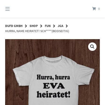
Springe
zum
0
Inhalt
DUFD GMBH
SHOP
FUN
JGA
HURRA, NAME HEIRATET! SCH****(BEIDSEITIG)