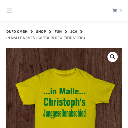
Springe
zum
0
Inhalt
DUFD GMBH
SHOP
FUN
JGA
IN MALLE NAMES JGA TOURCREW (BEIDSEITIG)