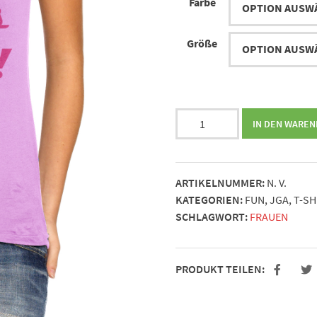
Farbe
Größe
Ladies
IN DEN WARE
Night!
Menge
ARTIKELNUMMER:
N. V.
KATEGORIEN:
FUN
,
JGA
,
T-SH
SCHLAGWORT:
FRAUEN
PRODUKT TEILEN: