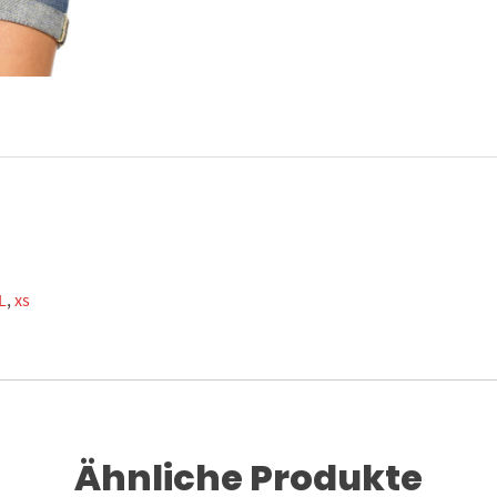
L
,
xs
Ähnliche Produkte