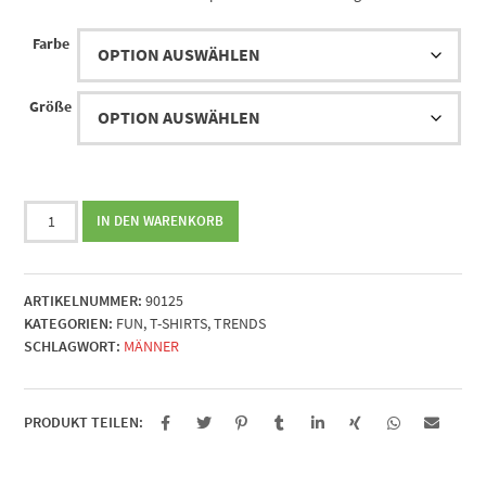
Farbe
Größe
Me
IN DEN WARENKORB
Gusta
Menge
ARTIKELNUMMER:
90125
KATEGORIEN:
FUN
,
T-SHIRTS
,
TRENDS
SCHLAGWORT:
MÄNNER
PRODUKT TEILEN: