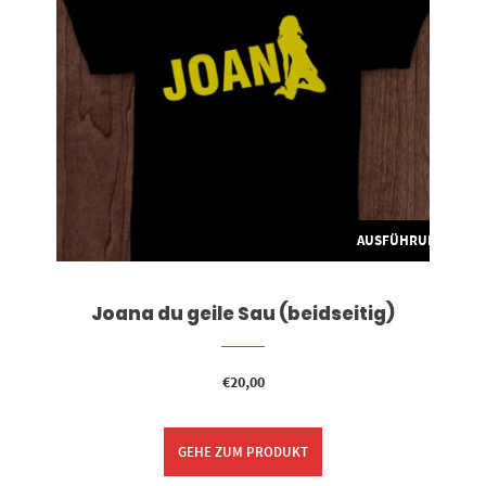
G WÄHLEN
AUSFÜHRUNG WÄH
Joana du geile Sau (beidseitig)
€
20,00
GEHE ZUM PRODUKT