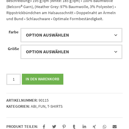
Beschreibung:• 195 g/qm (White: 185 g/qm) • 100% Baumwolle
(Belcoro® Garn), (Heather Grey: 97% Baumwolle, 3% Polyester) •
Rippstrickbündchen am Halsausschnitt • Doppelnaht an Ärmeln
und Bund • Schlauchware • Optimale Formbeständigkeit.
Farbe
Größe
We
IN DEN WARENKORB
never
went
to
ARTIKELNUMMER:
90115
highschool
KATEGORIEN:
ABI
,
FUN
,
T-SHIRTS
(monkey)
Menge
PRODUKT TEILEN: