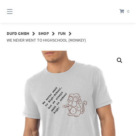
Springe
zum
0
Inhalt
DUFD GMBH
SHOP
FUN
WE NEVER WENT TO HIGHSCHOOL (MONKEY)