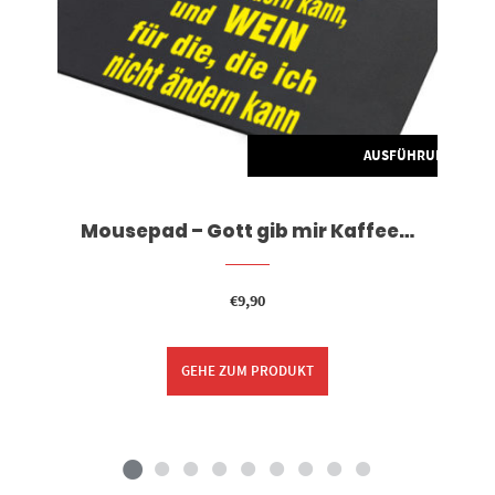
G WÄHLEN
AUSFÜHRUNG WÄH
Mousepad – Gott gib mir Kaffee…
€
9,90
GEHE ZUM PRODUKT