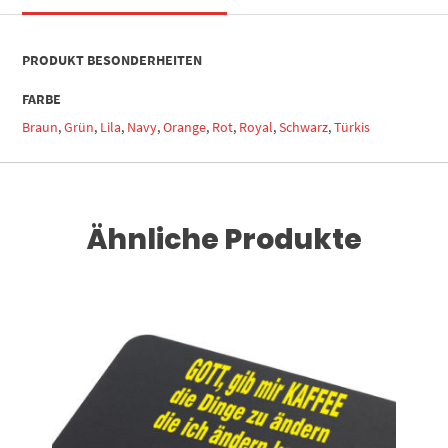
PRODUKT BESONDERHEITEN
FARBE
Braun
,
Grün
,
Lila
,
Navy
,
Orange
,
Rot
,
Royal
,
Schwarz
,
Türkis
Ähnliche Produkte
Dieses Produkt weist mehrere Varianten auf. Die Optionen können auf der Produktseite gewählt werden