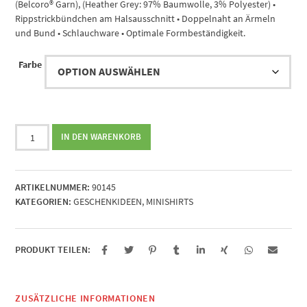
(Belcoro® Garn), (Heather Grey: 97% Baumwolle, 3% Polyester) •
Rippstrickbündchen am Halsausschnitt • Doppelnaht an Ärmeln
und Bund • Schlauchware • Optimale Formbeständigkeit.
Farbe
Alles
IN DEN WARENKORB
Gute
Menge
ARTIKELNUMMER:
90145
KATEGORIEN:
GESCHENKIDEEN
,
MINISHIRTS
PRODUKT TEILEN:
ZUSÄTZLICHE INFORMATIONEN