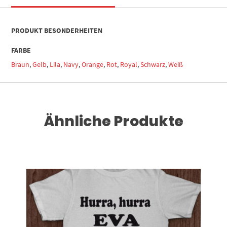
PRODUKT BESONDERHEITEN
FARBE
Braun
,
Gelb
,
Lila
,
Navy
,
Orange
,
Rot
,
Royal
,
Schwarz
,
Weiß
Ähnliche Produkte
Dieses Produkt weist mehrere Varianten auf. Die Optionen können auf der Produktseite gewählt werden