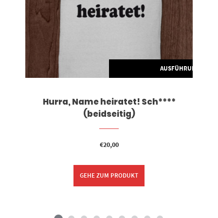
G WÄHLEN
AUSFÜHRUNG WÄH
Hurra, Name heiratet! Sch****
(beidseitig)
€
20,00
GEHE ZUM PRODUKT