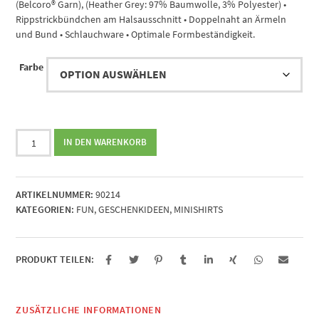
(Belcoro® Garn), (Heather Grey: 97% Baumwolle, 3% Polyester) •
Rippstrickbündchen am Halsausschnitt • Doppelnaht an Ärmeln
und Bund • Schlauchware • Optimale Formbeständigkeit.
Farbe
Nastrovje
IN DEN WARENKORB
Menge
ARTIKELNUMMER:
90214
KATEGORIEN:
FUN
,
GESCHENKIDEEN
,
MINISHIRTS
PRODUKT TEILEN:
ZUSÄTZLICHE INFORMATIONEN