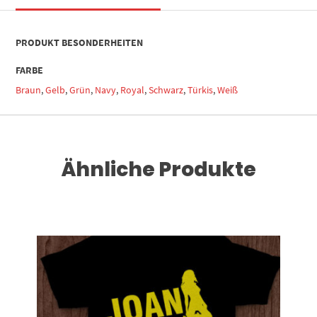
PRODUKT BESONDERHEITEN
FARBE
Braun
,
Gelb
,
Grün
,
Navy
,
Royal
,
Schwarz
,
Türkis
,
Weiß
Ähnliche Produkte
Dieses Produkt weist mehrere Varianten auf. Die Optionen können auf der Produktseite gewählt werden