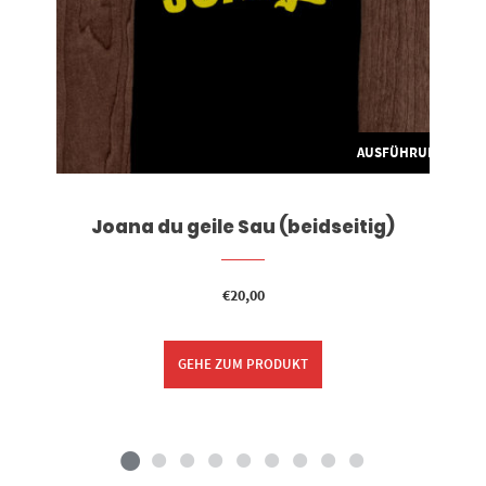
G WÄHLEN
AUSFÜHRUNG WÄH
Joana du geile Sau (beidseitig)
€
20,00
GEHE ZUM PRODUKT