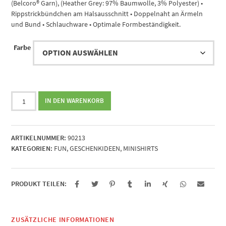
(Belcoro® Garn), (Heather Grey: 97% Baumwolle, 3% Polyester) •
Rippstrickbündchen am Halsausschnitt • Doppelnaht an Ärmeln
und Bund • Schlauchware • Optimale Formbeständigkeit.
Farbe
Namen
IN DEN WARENKORB
hat
Durst
Menge
ARTIKELNUMMER:
90213
KATEGORIEN:
FUN
,
GESCHENKIDEEN
,
MINISHIRTS
PRODUKT TEILEN:
ZUSÄTZLICHE INFORMATIONEN