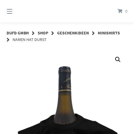
Springe
zum
0
Inhalt
DUFD GMBH
SHOP
GESCHENKIDEEN
MINISHIRTS
NAMEN HAT DURST