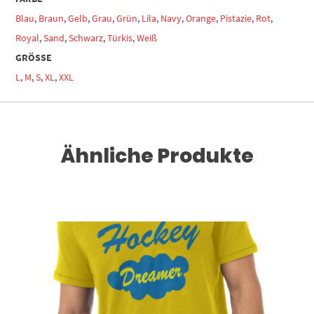
Blau
,
Braun
,
Gelb
,
Grau
,
Grün
,
Lila
,
Navy
,
Orange
,
Pistazie
,
Rot
,
Royal
,
Sand
,
Schwarz
,
Türkis
,
Weiß
GRÖSSE
L
,
M
,
S
,
XL
,
XXL
Ähnliche Produkte
Dieses Produkt weist mehrere Varianten auf. Die Optionen können auf der Produktseite gewählt werden