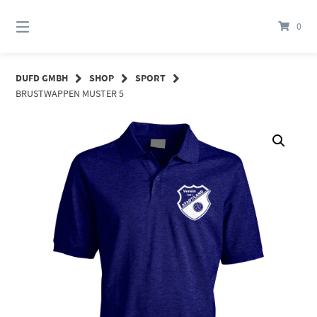
Springe
zum
0
Inhalt
DUFD GMBH
SHOP
SPORT
BRUSTWAPPEN MUSTER 5