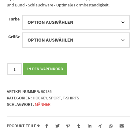
und Bund • Schlauchware • Optimale Formbeständigkeit.
Farbe
Größe
Future
IN DEN WARENKORB
Hockey
Star
Menge
ARTIKELNUMMER:
90186
KATEGORIEN:
HOCKEY
,
SPORT
,
T-SHIRTS
SCHLAGWORT:
MÄNNER
PRODUKT TEILEN: