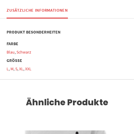
ZUSÄTZLICHE INFORMATIONEN
PRODUKT BESONDERHEITEN
FARBE
Blau
,
Schwarz
GRÖSSE
L
,
M
,
S
,
XL
,
XXL
Ähnliche Produkte
Dieses Produkt weist mehrere Varianten auf. Die Optionen können auf der Produktseite gewählt werden