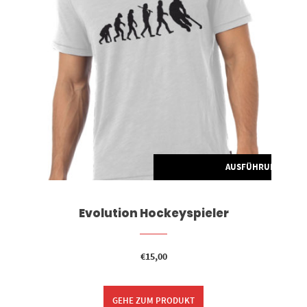
G WÄHLEN
AUSFÜHRUNG WÄH
Evolution Hockeyspieler
€
15,00
GEHE ZUM PRODUKT