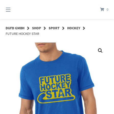
Springe
zum
0
Inhalt
DUFD GMBH
SHOP
SPORT
HOCKEY
FUTURE HOCKEY STAR