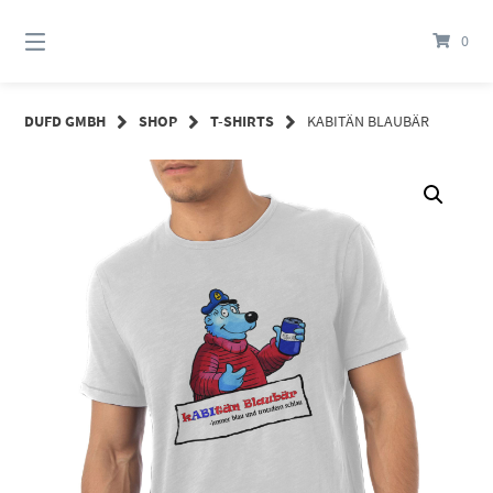
Springe
zum
0
Inhalt
DUFD GMBH
SHOP
T-SHIRTS
KABITÄN BLAUBÄR