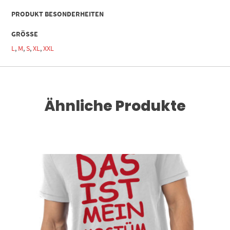
PRODUKT BESONDERHEITEN
GRÖSSE
L
,
M
,
S
,
XL
,
XXL
Ähnliche Produkte
Dieses Produkt weist mehrere Varianten auf. Die Optionen können auf der Produktseite gewählt werden