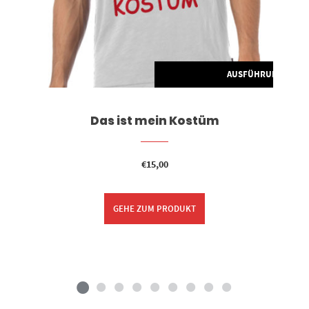
G WÄHLEN
AUSFÜHRUNG WÄH
Das ist mein Kostüm
€
15,00
GEHE ZUM PRODUKT